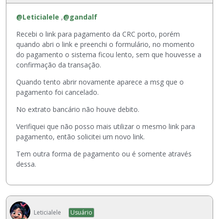
e
b
e
l
o
l
@Leticialele
,
@gandalf
e
t
e
t
ã
Recebi o link para pagamento da CRC porto, porém
m
a
o
quando abri o link e preenchi o formulário, no momento
e
r
d
do pagamento o sistema ficou lento, sem que houvesse a
n
o
e
confirmação da transação.
t
u
P
o
Quando tento abrir novamente aparece a msg que o
a
r
i
pagamento foi cancelado.
t
é
n
e
-
t
No extrato bancário não houve debito.
c
v
e
l
i
Verifiquei que não posso mais utilizar o mesmo link para
i
a
s
pagamento, então solicitei um novo link.
r
B
u
o
Tem outra forma de pagamento ou é somente através
a
a
,
dessa.
c
l
p
k
i
r
s
z
e
p
a
s
a
ç
s
Leticialele
Usuário
c
ã