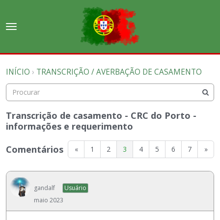
t
o
×
Entrar
·
Registrar-se
g
Entrar
Registrar-se
g
INÍCIO
›
TRANSCRIÇÃO / AVERBAÇÃO DE CASAMENTO
l
e
Salas de discussão
m
e
Discussões
n
Transcrição de casamento - CRC do Porto -
u
informações e requerimento
Atividade
Comentários
«
1
2
3
4
5
6
7
»
gandalf
Usuário
maio 2023