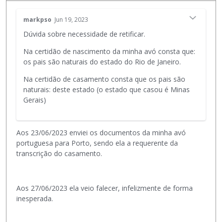
d
E
markpso
Jun 19, 2023
e
s
s
Dúvida sobre necessidade de retificar.
t
e
e
Na certidão de nascimento da minha avó consta que:
r
é
os pais são naturais do estado do Rio de Janeiro.
e
u
x
m
Na certidão de casamento consta que os pais são
c
e
naturais: deste estado (o estado que casou é Minas
l
l
Gerais)
u
e
í
Para fazer a transcrição do casamento (minha avó já
m
d
é portuguesa) preciso necessariamente retificar esse
e
Aos 23/06/2023 enviei os documentos da minha avó
o
detalhe?
n
portuguesa para Porto, sendo ela a requerente da
u
t
transcrição do casamento.
s
o
a
e
n
x
d
Aos 27/06/2023 ela veio falecer, infelizmente de forma
t
o
inesperada.
e
a
r
t