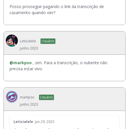
n
e
o
Posso prosseguir pagando o link da transcrição de
c
i
casamento quando vier?
l
n
a
c
D
o
e
r
l
Leticialele
Usuário
p
e
junho 2023
o
t
r
a
a
@markpso
, sim. Para a transcrição, o nubente não
r
d
precisa estar vivo.
o
o
u
.
a
E
t
l
e
e
markpso
Usuário
c
p
junho 2023
l
o
a
d
E
B
e
Leticialele
Jun 29, 2023
s
a
s