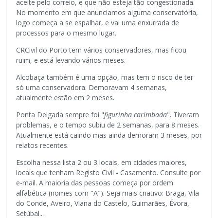
c
aceite pelo correio, e que não esteja tão congestionada.
n
n
.
l
No momento em que anunciamos alguma conservatória,
e
c
P
a
logo começa a se espalhar, e vai uma enxurrada de
o
o
a
D
processos para o mesmo lugar.
b
r
r
e
o
p
CRCivil do Porto tem vários conservadores, mas ficou
a
l
t
o
ruim, e está levando vários meses.
v
e
ã
r
i
t
o
Alcobaça também é uma opção, mas tem o risco de ter
a
s
a
d
só uma conservadora. Demoravam 4 semanas,
d
u
r
e
atualmente estão em 2 meses.
o
a
o
P
.
l
u
Ponta Delgada sempre foi "
figurinha carimbada
". Tiveram
r
E
i
a
problemas, e o tempo subiu de 2 semanas, para 8 meses.
é
l
z
t
Atualmente está caindo mas ainda demoram 3 meses, por
-
e
a
e
relatos recentes.
v
p
r
c
i
o
Escolha nessa lista 2 ou 3 locais, em cidades maiores,
o
l
s
d
locais que tenham Registo Civil - Casamento. Consulte por
e
a
u
e
e-mail. A maioria das pessoas começa por ordem
l
B
a
s
alfabética (nomes com "A"). Seja mais criativo: Braga, Vila
e
a
l
e
do Conde, Aveiro, Viana do Castelo, Guimarães, Évora,
m
c
i
r
Setúbal...
e
k