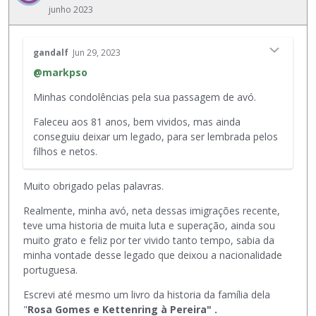
a
junho 2023
c
o
D
o
e
e
r
l
E
l
gandalf
Jun 29, 2023
p
e
s
e
@markpso
o
m
t
t
r
e
e
a
Minhas condolências pela sua passagem de avó.
a
n
é
r
d
t
u
Faleceu aos 81 anos, bem vividos, mas ainda
o
o
o
m
conseguiu deixar um legado, para ser lembrada pelos
u
.
i
e
filhos e netos.
a
E
n
l
t
l
t
e
e
Muito obrigado pelas palavras.
e
e
m
c
p
i
e
Realmente, minha avó, neta dessas imigrações recente,
l
o
r
n
teve uma historia de muita luta e superação, ainda sou
a
d
o
t
muito grato e feliz por ter vivido tanto tempo, sabia da
B
e
,
o
minha vontade desse legado que deixou a nacionalidade
a
s
p
e
portuguesa.
c
e
r
x
k
Escrevi até mesmo um livro da historia da família dela
r
e
t
s
"
Rosa Gomes e Kettenring à Pereira" .
e
s
e