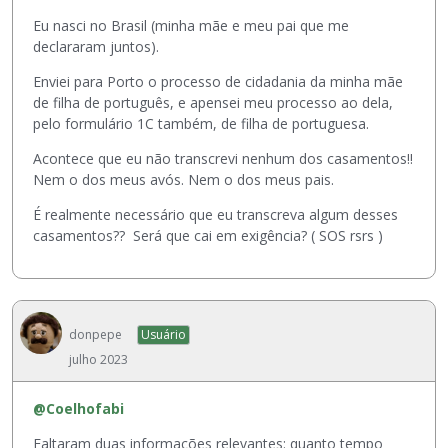
ã
Eu nasci no Brasil (minha mãe e meu pai que me
o
declararam juntos).
a
b
Enviei para Porto o processo de cidadania da minha mãe
a
de filha de português, e apensei meu processo ao dela,
i
pelo formulário 1C também, de filha de portuguesa.
x
Acontece que eu não transcrevi nenhum dos casamentos!!
o
Nem o dos meus avós. Nem o dos meus pais.
.
É realmente necessário que eu transcreva algum desses
casamentos?? Será que cai em exigência? ( SOS rsrs )
donpepe
Usuário
julho 2023
@Coelhofabi
Faltaram duas informações relevantes: quanto tempo