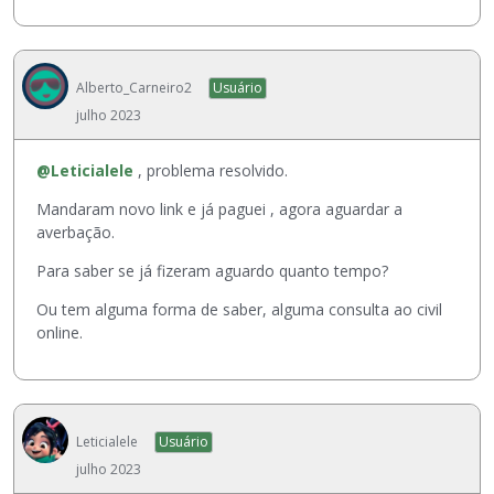
e
i
n
z
t
a
o
ç
Alberto_Carneiro2
Usuário
i
ã
julho 2023
n
o
t
a
@Leticialele
, problema resolvido.
e
b
i
a
Mandaram novo link e já paguei , agora aguardar a
r
i
averbação.
o
x
,
Para saber se já fizeram aguardo quanto tempo?
o
p
.
Ou tem alguma forma de saber, alguma consulta ao civil
r
online.
e
s
s
i
o
Leticialele
Usuário
n
julho 2023
e