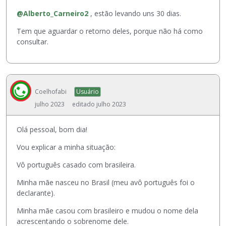
o
b
@Alberto_Carneiro2
, estão levando uns 30 dias.
o
Tem que aguardar o retorno deles, porque não há como
t
consultar.
ã
o
d
e
P
Coelhofabi
Usuário
r
julho 2023
editado julho 2023
é
-
v
Olá pessoal, bom dia!
i
Vou explicar a minha situação:
s
u
Vô português casado com brasileira.
a
l
Minha mãe nasceu no Brasil (meu avô português foi o
i
declarante).
z
Minha mãe casou com brasileiro e mudou o nome dela
a
acrescentando o sobrenome dele.
ç