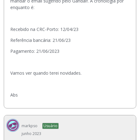
mandar o email sugerido pelo Gandalf. A cronologia por
t
enquanto é:
e
r
n
o
Recebido na CRC-Porto: 12/04/23
i
Referência bancária: 21/06/23
n
c
Pagamento: 21/06/2023
o
r
p
Vamos ver quando terei novidades.
o
r
a
d
Abs
o
.
E
l
markpso
Usuário
e
p
junho 2023
o