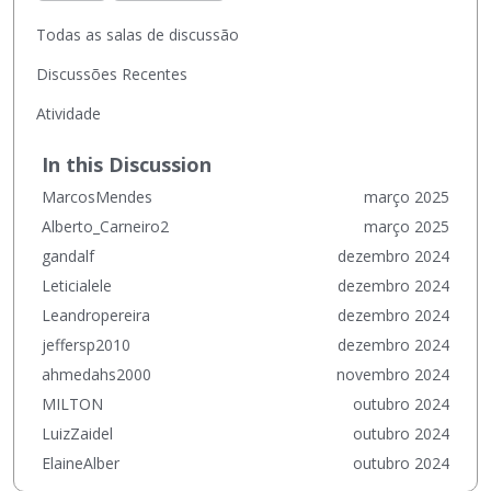
L
Todas as salas de discussão
i
n
Discussões Recentes
k
Atividade
s
R
In this Discussion
á
p
MarcosMendes
março 2025
i
Alberto_Carneiro2
março 2025
d
gandalf
dezembro 2024
o
Leticialele
dezembro 2024
s
Leandropereira
dezembro 2024
jeffersp2010
dezembro 2024
ahmedahs2000
novembro 2024
MILTON
outubro 2024
LuizZaidel
outubro 2024
ElaineAlber
outubro 2024