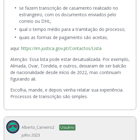
z
e
n
s
a
se fazem transcrição de casamento realizado no
x
t
p
ç
estrangeiro, com os documentos enviados pelo
c
o
a
ã
correio ou DHL;
l
i
c
o
u
qual o tempo médio para a tramitação do processo;
n
e
a
í
t
.
quais as formas de pagamento são aceitas;
b
d
e
P
a
aqui:
https://irn.justica.gov.pt/Contactos/Lista
o
i
a
i
u
r
r
Atenção: Essa lista pode estar desatualizada. Por exemplo,
x
s
o
a
Almada, Ovar, Tondela, e outros, deixaram de ser balcão
o
a
,
v
de nacionalidade desde início de 2022, mas continuam
.
n
p
i
figurando ali.
d
r
s
o
e
u
Escolha, mande, e depois venha relatar sua experiência.
a
s
a
Processos de transcrição são simples.
t
s
l
e
i
i
c
o
z
l
n
a
a
Alberto_Carneiro2
Usuário
e
r
D
o
julho 2023
o