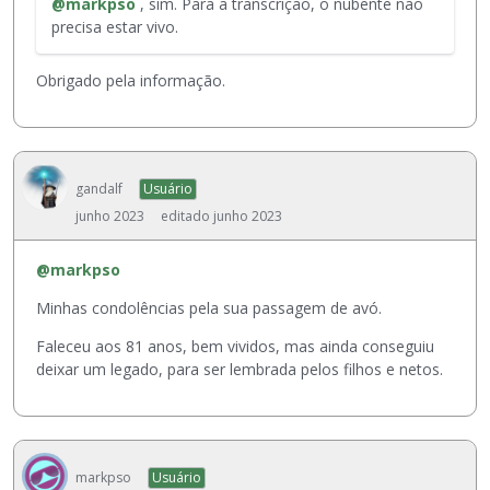
@markpso
, sim. Para a transcrição, o nubente não
t
c
e
precisa estar vivo.
e
k
r
é
s
e
u
p
Obrigado pela informação.
x
m
a
c
e
c
l
l
e
u
e
.
í
gandalf
Usuário
m
P
d
e
a
junho 2023
editado junho 2023
o
n
r
u
t
a
s
@markpso
o
v
a
e
i
Minhas condolências pela sua passagem de avó.
n
x
s
d
Faleceu aos 81 anos, bem vividos, mas ainda conseguiu
t
u
o
deixar um legado, para ser lembrada pelos filhos e netos.
e
a
a
r
l
t
n
i
e
o
z
c
i
a
l
markpso
Usuário
n
r