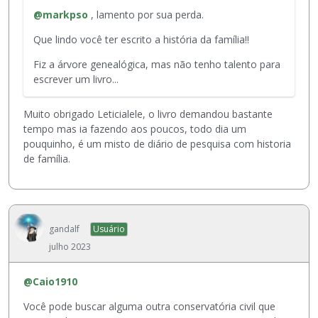
s
l
a
e
e
@markpso
, lamento por sua perda.
t
e
l
s
m
e
t
i
e
Que lindo você ter escrito a história da família!!
e
é
a
z
r
n
u
r
Fiz a árvore genealógica, mas não tenho talento para
a
e
t
m
o
escrever um livro...
ç
x
o
e
u
ã
c
i
l
a
o
l
Muito obrigado Leticialele, o livro demandou bastante
n
e
t
a
u
tempo mas ia fazendo aos poucos, todo dia um
t
m
e
b
í
pouquinho, é um misto de diário de pesquisa com historia
e
e
c
a
d
de família.
i
n
l
i
o
r
t
a
x
u
o
o
B
o
s
,
e
a
.
a
p
x
c
n
gandalf
Usuário
r
t
k
d
julho 2023
e
e
s
o
s
r
p
a
s
@Caio1910
n
a
t
i
o
c
e
Você pode buscar alguma outra conservatória civil que
o
i
e