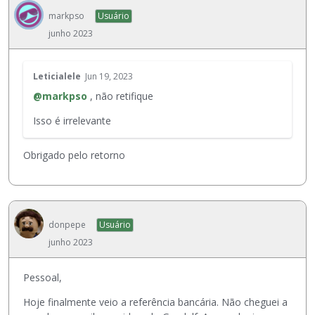
markpso
Usuário
junho 2023
E
Leticialele
Jun 19, 2023
s
@markpso
, não retifique
t
e
Isso é irrelevante
é
u
Obrigado pelo retorno
m
e
l
e
m
donpepe
Usuário
e
junho 2023
n
t
o
Pessoal,
e
Hoje finalmente veio a referência bancária. Não cheguei a
x